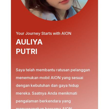
Your Journey Starts with AION
AULIYA
PUTRI
Saya telah membantu ratusan pelanggan
menemukan mobil AION yang sesuai
dengan kebutuhan dan gaya hidup
mereka. Saatnya Anda menikmati
pengalaman berkendara yang
menyenangkan bersama AION.